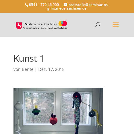
0541 - 770 46 900
poststelle@seminar-os-
ghrs.niedersachsen.de
Kunst 1
von
Bente
|
Dez. 17, 2018