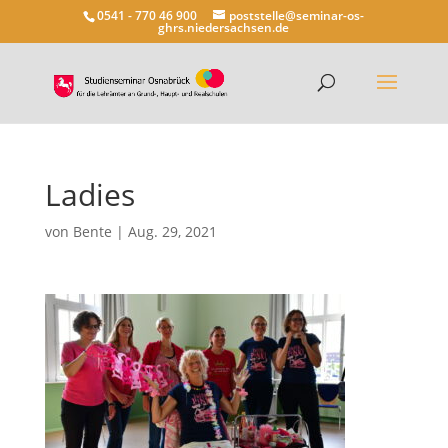
0541 - 770 46 900
poststelle@seminar-os-
ghrs.niedersachsen.de
Ladies
von
Bente
|
Aug. 29, 2021