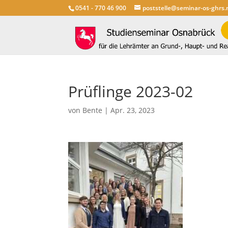
0541 - 770 46 900
poststelle@seminar-os-ghrs.
Prüflinge 2023-02
von
Bente
|
Apr. 23, 2023