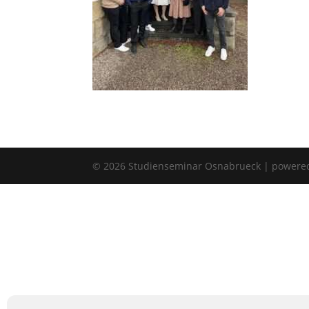
©
2026
Studienseminar Osnabrueck | powere