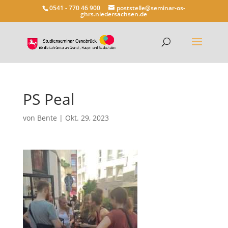
0541 - 770 46 900
poststelle@seminar-os-
ghrs.niedersachsen.de
PS Peal
von
Bente
|
Okt. 29, 2023