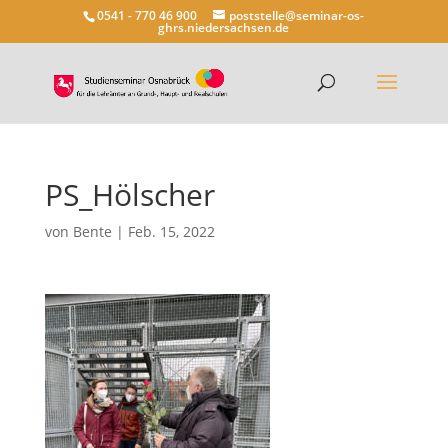
0541 - 770 46 900
poststelle@seminar-os-
ghrs.niedersachsen.de
PS_Hölscher
von
Bente
|
Feb. 15, 2022