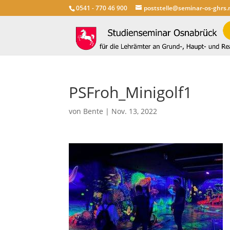
0541 - 770 46 900
poststelle@seminar-os-ghrs.
PSFroh_Minigolf1
von
Bente
|
Nov. 13, 2022