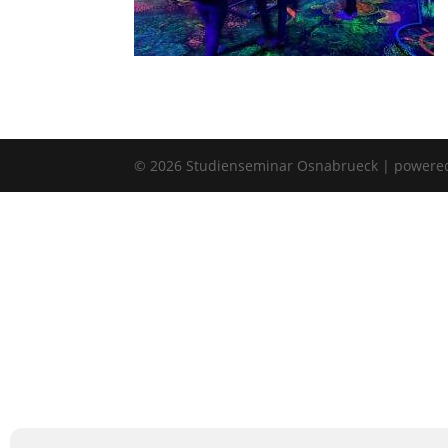
©
2026
Studienseminar Osnabrueck | powere