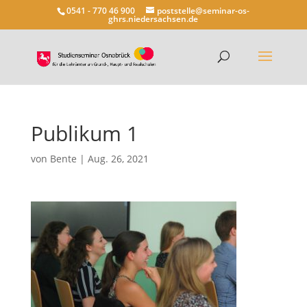
0541 - 770 46 900
poststelle@seminar-os-
ghrs.niedersachsen.de
Publikum 1
von
Bente
|
Aug. 26, 2021