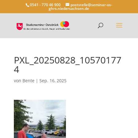
0541 - 770 46 900
poststelle@seminar-os-
ghrs.niedersachsen.de
PXL_20250828_10570177
4
von
Bente
|
Sep. 16, 2025