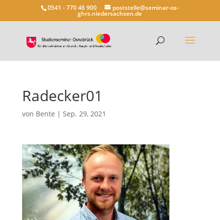
0541 - 770 46 900
poststelle@seminar-os-
ghrs.niedersachsen.de
Radecker01
von
Bente
|
Sep. 29, 2021