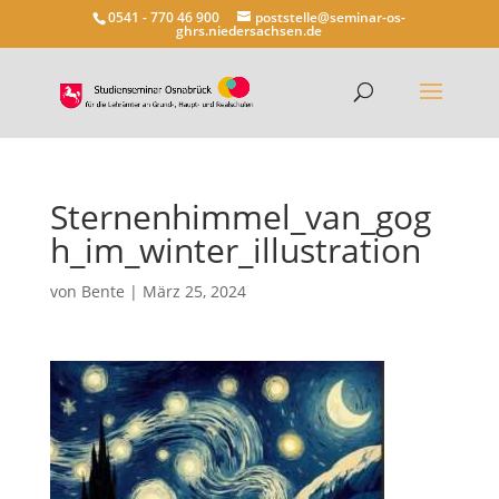
0541 - 770 46 900
poststelle@seminar-os-
ghrs.niedersachsen.de
Sternenhimmel_van_gog
h_im_winter_illustration
von
Bente
|
März 25, 2024