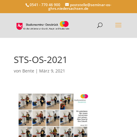
0541 - 770 46 900
poststelle@seminar-os-
ghrs.niedersachsen.de
STS-OS-2021
von
Bente
|
März 9, 2021