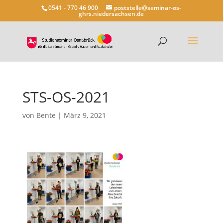
0541 - 770 46 900
poststelle@seminar-os-
ghrs.niedersachsen.de
STS-OS-2021
von
Bente
|
März 9, 2021