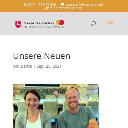
0541 - 770 46 900
poststelle@seminar-os-
ghrs.niedersachsen.de
Unsere Neuen
von
Bente
|
Sep. 26, 2021