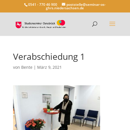
0541 - 770 46 900
poststelle@seminar-os-
ghrs.niedersachsen.de
Verabschiedung 1
von
Bente
|
März 9, 2021