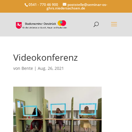
0541 - 770 46 900
poststelle@seminar-os-
ghrs.niedersachsen.de
Videokonferenz
von
Bente
|
Aug. 26, 2021